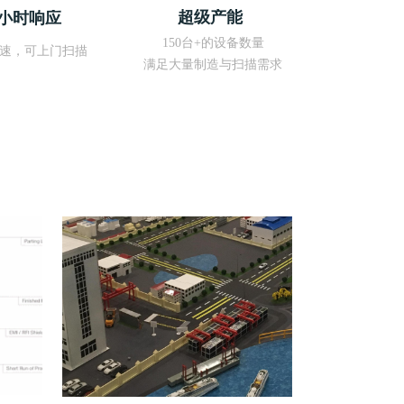
8
+
+
超级产能
4小时响应
넙
넙
150台+的设备数量
速，可上门扫描
满足大量制造与扫描需求
术团队
强大技术
强大技术团队
我们成立于2012年，到目前已经8年多
2012年，到目前已经8年多的时间
我们成立的时间
立的时间
响应迅速
经验丰富 响
经验丰富 响应迅速