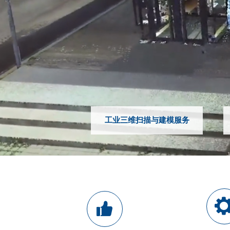
工业三维扫描与建模服务
뀗
낀
8
+