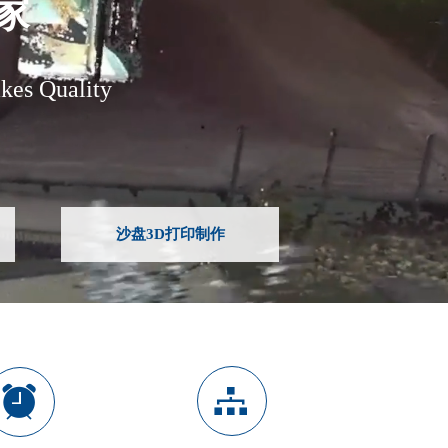
家
s Quality
沙盘3D打印制作
뀒
뀥