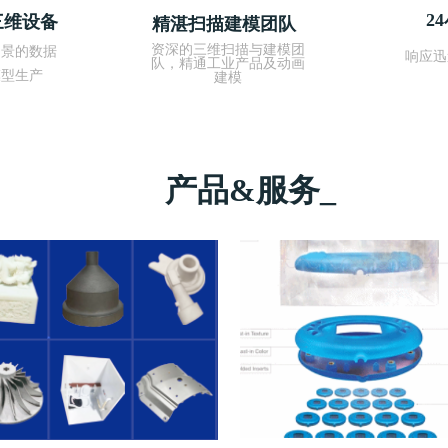
8
+
8
+
2
三维设备
精湛扫描建模团队
넙
资深的三维扫描与建模团
场景的数据
响应迅
队，精通工业产品及动画
模型生产
建模
强大技
我们成立于
立于2012年，到目前已经8年多的时间
我们成立于2012年，到目前已经8年多的时间
我们成
成立的时间
我们成立的时间
经验丰富 
产品&服务_