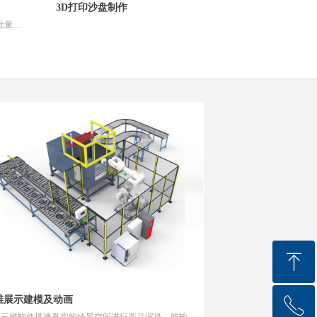
3D打印沙盘制作
批量翻
佳。
ꁸ
维展示建模及动画
ꂅ
回到顶部
过三维软件搭建真实的场景空间进行产品渲染，能输出