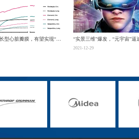
生长型心脏瓣膜，有望实现“一
“实景三维”爆发，“元宇宙”逼
2021-12-29
终身不换”