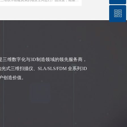
片般逼真清晰的效果，让文件图纸、数据图纸以生动立
的效果呈现在客户眼前。再经过产品材质贴图、环境搭
ꀥ
4001-646-001
等一系列流程后，帮助客户以更少的成本、更快的速度
解产品。
扫码联络
是三维数字化与3D制造领域的领先服务商，
三维扫描仪、SLA/SLS/FDM 全系列3D
客户创造价值。